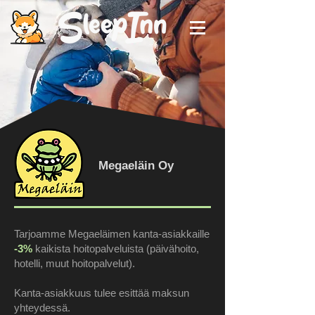
Megaeläin Oy
‎
‎
Tarjoamme Megaeläimen kanta-asiakkaille
-3%
kaikista hoitopalveluista (päivähoito,
hotelli, muut hoitopalvelut).
Kanta-asiakkuus tulee esittää maksun
yhteydessä.