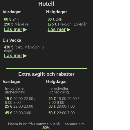
Hotell
Vardagar
Helgdagar
80 €
24h
90 €
24h
290 €
Mån-Fre
175 €
Fre-Sön, Lör-Mån
▶
▶
Läs mer
Läs mer
En Vecka
430 €
(t.ex. Mån-Sön, 6
dygn)
▶
Läs mer
Extra avgift och rabatter
Vardagar
Helgdagar
In- och/eller
In- och/eller
utcheckning
utcheckning
15 €
20:00-22:00 /
20 €
18:00-20:00 /
6:00-7:00
7:00-9:00
25 €
22:00-23:00
30 €
20:00-7:00
45 €
23:00-6:00
50 €
22:00-7:00
Nästa hund från samma hushåll i samma rum
-50%
.