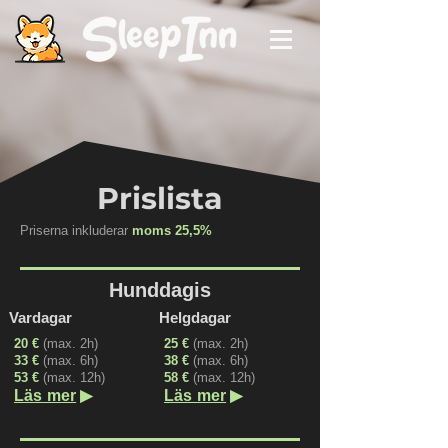
Prislista
Priserna inkluderar
moms 25,5%
Hunddagis
Vardagar
Helgdagar
20 €
(max. 2h)
25 €
(max. 2
h)
33 €
(max. 6h)
38 €
(max. 6h)
53 €
(max. 12h)
58 €
(max. 12h)
▶
▶
Läs mer
Läs mer