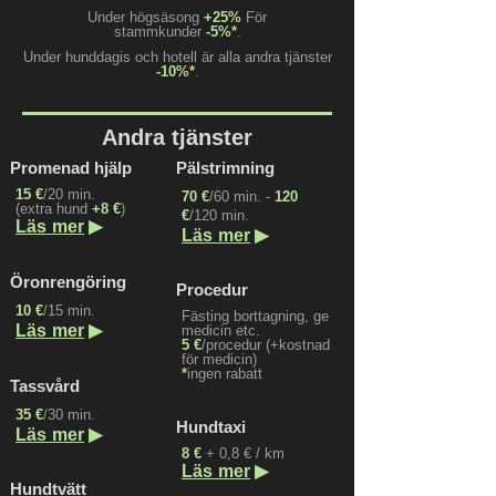
Under högsäsong
+25%
För
stammkunder
-5%
*
.
Under hunddagis och hotell är alla andra tjänster
-10%
*
.
Andra tjänster
Promenad hjälp
Pälstrimning
15 €
/20 min.
70 €
/60 min. -
120
(extra hund
+8 €
)
€
/120 min.
▶
Läs mer
▶
Läs mer
Öronrengöring
Procedur
10 €
/15 min.
Fästing borttagning, ge
▶
Läs mer
medicin etc.
5 €
/procedur (+kostnad
för medicin)
*
ingen rabatt
Tassvård
35 €
/30 min.
Hundtaxi
▶
Läs mer
8 €
+ 0,8 € / km
▶
Läs mer
Hundtvätt