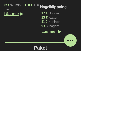
45 €
/45 min. -
110 €
/120
Nagelklippning
min.
▶
17 €
Hundar
Läs mer
13 €
Katter
11 €
Kaniner
9 €
Gnagare
▶
Läs mer
Paket
Promenad hjälp
Hunddagis 60h
10 st.
270 €
(Kan användas
120 €
(en hund)
under hunddagis tider)
200 €
(två hundar)
Gäller i 3 månader
Gäller i 6 månader
▶
Läs mer
▶
Läs mer
Hunddagis 120h
450 €
(Kan användas
under hunddagis tider)
Gäller i 4 månader
▶
Läs mer