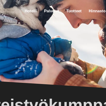
Hotelli
Palvelut
Tuotteet
Hinnasto
teistyökumppa