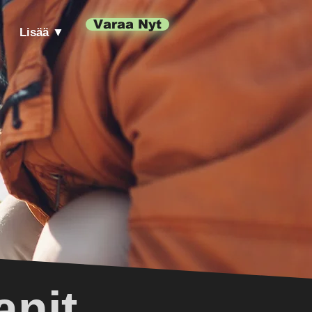
Varaa Nyt
Lisää ▼
nit