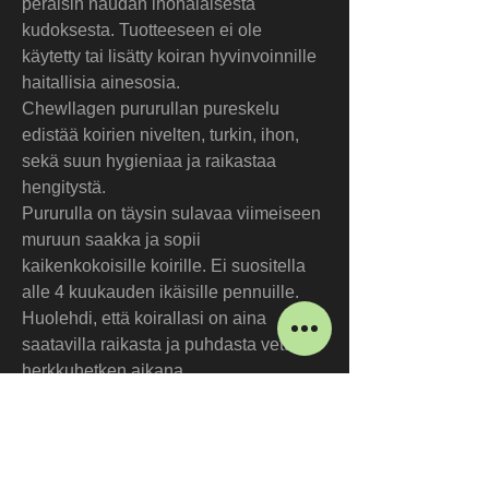
peräisin naudan ihonalaisesta 
kudoksesta. Tuotteeseen ei ole 
käytetty tai lisätty koiran hyvinvoinnille 
haitallisia ainesosia.
Chewllagen pururullan pureskelu 
edistää koirien nivelten, turkin, ihon, 
sekä suun hygieniaa ja raikastaa 
hengitystä.
Pururulla on täysin sulavaa viimeiseen 
muruun saakka ja sopii 
kaikenkokoisille koirille. Ei suositella 
alle 4 kuukauden ikäisille pennuille. 
Huolehdi, että koirallasi on aina 
saatavilla raikasta ja puhdasta vettä 
herkkuhetken aikana.
Raaka-aine:
 100 % kollageeni (nauta)
Ravintoaineet: 
Raakavalkuainen 