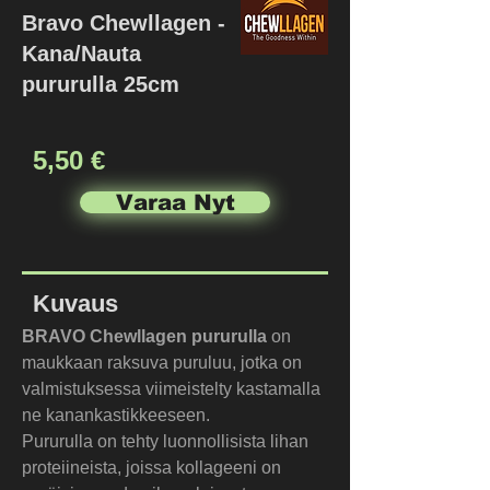
Bravo Chewllagen -
Kana/Nauta
pururulla 25cm
5,50 €
Varaa Nyt
Kuvaus
BRAVO Chewllagen pururulla
 on 
maukkaan raksuva puruluu, jotka on 
valmistuksessa viimeistelty kastamalla 
ne kanankastikkeeseen.
Pururulla on tehty luonnollisista lihan 
proteiineista, joissa kollageeni on 