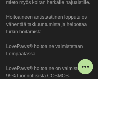
mieto myös koiran herkälle hajuaistille.
Hoitoaineen antistaattinen lopputulos 
vähentää takkuuntumista ja helpottaa 
turkin hoitamista.
LovePaws® hoitoaine valmistetaan 
Lempäälässä.
LovePaws® hoitoaine on valmistettu 
99% luonnollisista COSMOS-
sertifioiduista raaka-aineista. Pullosta 
20% on korvattu männyn 
luonnonkuidulla, minkä ansiosta 
yhden raaka-ainekilon tuottamiseen 
tarvitaan 30 kiloa vähemmän öljyä.