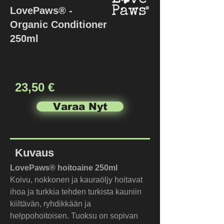
LovePaws® -
Organic Conditioner
250ml
23,50 €
Varaa Nyt
Kuvaus
LovePaws® hoitoaine 250ml
Koivu, nokkonen ja kauraöljy hoitavat 
ihoa ja turkkia tehden turkista kauniin 
kiiltävän, ryhdikkään ja 
helppohoitoisen. Tuoksu on sopivan 