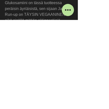
Glukosamiini on tässä tuotteessa 
peräisin äyriäisistä, sen sijaan Jakke 
Run-up on TÄYSIN VEGAANINEN 
eikä sisällä mitään eläinperäisiä 
aineosia ja sopii erinomaisesti 
allergisille (esim. kala, äyriäiset, nauta 
jne.).
1 mitta (1 ml ~ 0,7 g) sisältää:
Glukosamiinia 391 mg
Kondroitiinisulfaattia 165 mg
MSM:ää 140 mg
Hyaluronihappoa 4 mg
Olemme joustavia aukioloaikojemme suhteen.
Avoinna:
Sopimuksen mukaan