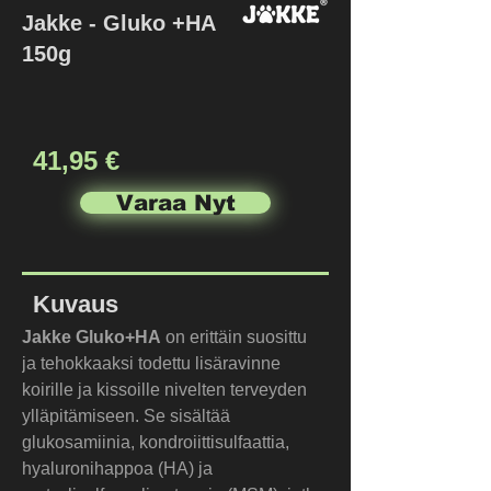
Jakke - Gluko +HA
150g
41,95 €
Varaa Nyt
Kuvaus
Jakke Gluko+HA
 on erittäin suosittu 
ja tehokkaaksi todettu lisäravinne 
koirille ja kissoille nivelten terveyden 
ylläpitämiseen. Se sisältää 
glukosamiinia, kondroiittisulfaattia, 
hyaluronihappoa (HA) ja 