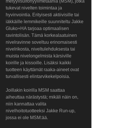
metyylisulfonyylimetaania (MSM), jotka 
tukevat nivelten toimintaa ja 
hyvinvointia. Erityisesti aktiivisille tai 
iäkkäille lemmikeille suunniteltu Jakke 
Gluko+HA tarjoaa optimaalisen 
ravintolisän. Tämä korkealaatuinen 
nivelravinne soveltuu erinomaisesti 
nivelrikosta, niveltulehduksesta tai 
muista nivelongelmista kärsiville 
koirille ja kissoille. Lisäksi kaikki 
tuotteen käyttämät raaka-aineet ovat 
turvallisesti elintarvikekelpoisia.
Joillakin koirilla MSM saattaa 
aiheuttaa närästystä; mikäli näin on, 
niin kannattaa valita 
nivelhoitotuotteeksi Jakke Run-up, 
jossa ei ole MSM:ää.